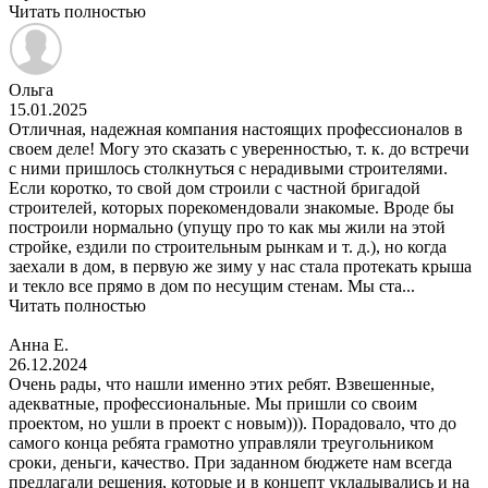
Читать полностью
Ольга
15.01.2025
Отличная, надежная компания настоящих профессионалов в
своем деле! Могу это сказать с уверенностью, т. к. до встречи
с ними пришлось столкнуться с нерадивыми строителями.
Если коротко, то свой дом строили с частной бригадой
строителей, которых порекомендовали знакомые. Вроде бы
построили нормально (упущу про то как мы жили на этой
стройке, ездили по строительным рынкам и т. д.), но когда
заехали в дом, в первую же зиму у нас стала протекать крыша
и текло все прямо в дом по несущим стенам. Мы ста...
Читать полностью
Анна Е.
26.12.2024
Очень рады, что нашли именно этих ребят. Взвешенные,
адекватные, профессиональные. Мы пришли со своим
проектом, но ушли в проект с новым))). Порадовало, что до
самого конца ребята грамотно управляли треугольником
сроки, деньги, качество. При заданном бюджете нам всегда
предлагали решения, которые и в концепт укладывались и на