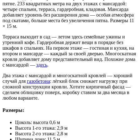
пятне. 233 квадратных метра на двух этажах с мансардой:
четыре спальни, терраса, гардеробная, кладовая. Мансарда
добавляет уровень без расширения дома — особая атмосфера
под скатами, больше места без увеличения пятна. Размеры 11
× 15 м.
Терраса выходит в сад — летом здесь семейные ужины и
утренний кофе. Гардеробная держит вещи в порядке без
шкафов в спальнях. На первом этаже — гостиная и кухня, на
втором и мансарде — каждый за своей дверью. Многоскатная
кровля добавляет дому представительный вид. Похожие дома
с мансардой —
здесь
.
Два этажа с мансардой и многоскатной кровлей — хороший
случай для
газобетона
: лёгкий блок снижает нагрузку при
сложной конструкции кровли. Хотите кирпичный фасад —
сделаем облицовку поверх, коробку ставим за два месяца в
любом варианте.
Размеры:
Цоколь: высота 0,6 м
Высота 1-го этажа: 2,9 м
Высота 2-го этажа: 2,8 м
Ширина дома: 11,5 м