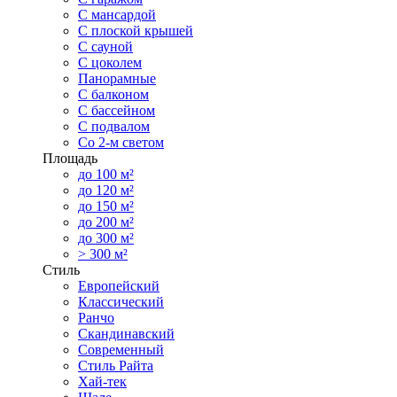
С мансардой
С плоской крышей
С сауной
С цоколем
Панорамные
С балконом
С бассейном
С подвалом
Со 2-м светом
Площадь
до 100 м²
до 120 м²
до 150 м²
до 200 м²
до 300 м²
> 300 м²
Стиль
Европейский
Классический
Ранчо
Скандинавский
Современный
Стиль Райта
Хай-тек